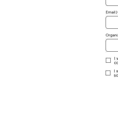
Email |
Organiz
I 
c
I 
s