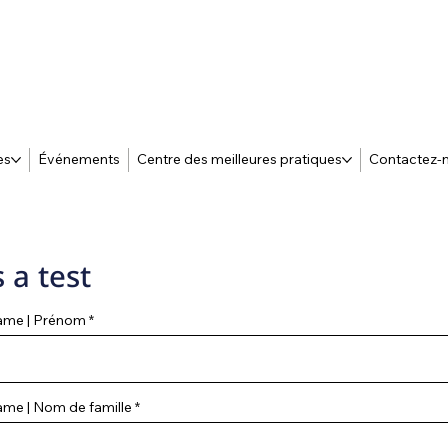
es
Événements
Centre des meilleures pratiques
Contactez-
s a test
Name | Prénom
ame | Nom de famille