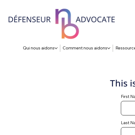
Qui nous aidons
Comment nous aidons
Ressourc
This i
First 
Last N